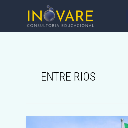
IR
PARA
O
CONTEÚDO
ENTRE RIOS