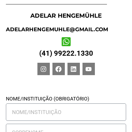
ADELAR HENGEMÜHLE
ADELARHENGEMUHLE@GMAIL.COM
(41) 99222.1330
I
F
L
Y
N
A
I
O
S
C
N
U
T
E
K
T
A
B
E
U
G
O
D
B
NOME/INSTITUIÇÃO (OBRIGATÓRIO)
R
O
I
E
A
K
N
M