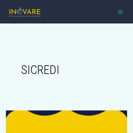
IR
PARA
O
CONTEÚDO
SICREDI